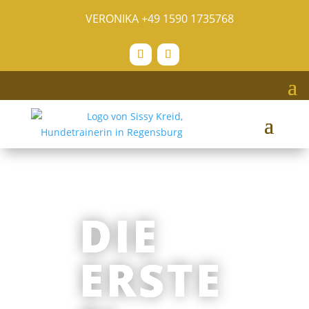
VERONIKA
+49 1590 1735768
DIE
ERSTE