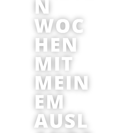
N
WOC
HEN
MIT
MEIN
EM
AUSL