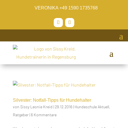
VERONIKA
+49 1590 1735768
Silvester: Notfall-Tipps für Hundehalter
von
Sissy Leonie Kreid
|
29.12.2016
|
Hundeschule Aktuell
,
Ratgeber
|
6 Kommentare