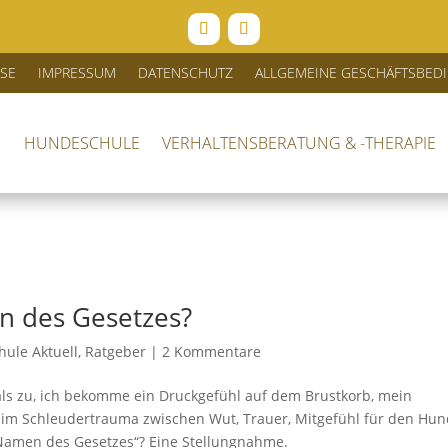
ISE
IMPRESSUM
DATENSCHUTZ
ALLGEMEINE GESCHÄFTSBE
HUNDESCHULE
VERHALTENSBERATUNG & -THERAPIE
n des Gesetzes?
ule Aktuell
,
Ratgeber
|
2 Kommentare
Hals zu, ich bekomme ein Druckgefühl auf dem Brustkorb, mein
 im Schleudertrauma zwischen Wut, Trauer, Mitgefühl für den Hu
Namen des Gesetzes“? Eine Stellungnahme.